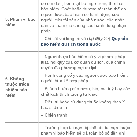
do ốm đau, bệnh tật bất ngờ trong thời hạn
bảo hiểm. Chết hoặc thương tật thân thể do
người được bảo hiểm có hành động cứu
5. Phạm vi bảo
người, cứu tài sản của nhà nước, của nhân
hiểm
dân và tham gia chống các hành động phạm
pháp
– Chi tiết vui lòng tải về (
tại đây >>
)
Quy tắc
bảo hiểm du lịch trong nước
– Người được bảo hiểm cố ý vi phạm: pháp
luật, nội quy của cơ quan du lịch, của chính
quyền địa phương nợi du lịch
– Hành động cố ý của người được bảo hiểm,
6. Không
người thừa kế hợp pháp
thuộc trách
– Bị ảnh hưởng của rượu, bia, ma tuý hay các
nhiệm bảo
chất kích thích tương tự khác.
hiểm
– Điều trị hoặc sử dụng thuốc không theo Y,
bác sĩ điều trị
– Chiến tranh
– Trường hợp tai nạn: bị chết do tai nạn thuộc
phạm vi bảo hiểm sẽ trả toàn bộ số tiền ghi