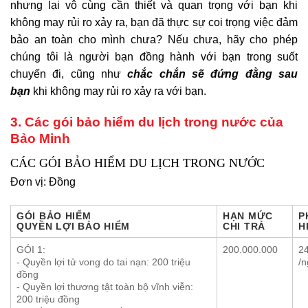
nhưng lại vô cùng cần thiết và quan trọng với bạn khi
không may rủi ro xảy ra, bạn đã thực sự coi trọng việc đảm
bảo an toàn cho mình chưa? Nếu chưa, hãy cho phép
chúng tôi là người bạn đồng hành với bạn trong suốt
chuyến đi, cũng như
chắc chắn sẽ đứng đằng sau
bạn
khi không may rủi ro xảy ra với bạn.
3. Các gói bảo hiểm du lịch trong nước của
Bảo Minh
CÁC GÓI BẢO HIỂM DU LỊCH TRONG NƯỚC
Đơn vị: Đồng
GÓI BẢO HIỂM
HẠN MỨC
P
QUYỀN LỢI BẢO HIỂM
CHI TRẢ
H
GÓI 1:
200.000.000
2
- Quyền lợi tử vong do tai nạn: 200 triệu
/n
đồng
- Quyền lợi thương tật toàn bộ vĩnh viễn:
200 triệu đồng