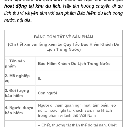
hoạt động tại khu du lịch.
Hãy tận hưởng chuyến đi du
lịch thú vị và yên tâm với sản phẩm Bảo hiểm du lịch trong
nước, nội địa.
BẢNG TÓM TẮT VỀ SẢN PHẨM
(Chi tiết xin vui lòng xem tại Quy Tắc Bảo Hiểm Khách Du
Lịch Trong Nước)
1. Tên sản
Bảo Hiểm Khách Du Lịch Trong Nước
phẩm
2. Mã nghiệp
IL
vụ
3. Đối tượng
Con người
bảo hiểm
Người đi tham quan nghỉ mát, tắm biển, leo
4. Người được
núi… hoặc nghỉ tại khách sạn, nhà khách
bảo hiểm
trong phạm vi lãnh thổ Việt Nam
– Chết, thương tật thân thể do tai nạn. Chết