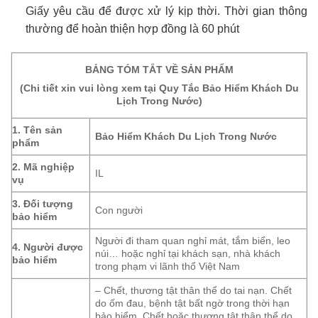
Giấy yêu cầu để được xử lý kịp thời. Thời gian thông
thường để hoàn thiện hợp đồng là 60 phút
BẢNG TÓM TẮT VỀ SẢN PHẨM
(Chi tiết xin vui lòng xem tại Quy Tắc Bảo Hiểm Khách Du
Lịch Trong Nước)
1. Tên sản
Bảo Hiểm Khách Du Lịch Trong Nước
phẩm
2. Mã nghiệp
IL
vụ
3. Đối tượng
Con người
bảo hiểm
Người đi tham quan nghỉ mát, tắm biển, leo
4. Người được
núi… hoặc nghỉ tại khách sạn, nhà khách
bảo hiểm
trong phạm vi lãnh thổ Việt Nam
– Chết, thương tật thân thể do tai nạn. Chết
do ốm đau, bệnh tật bất ngờ trong thời hạn
bảo hiểm. Chết hoặc thương tật thân thể do