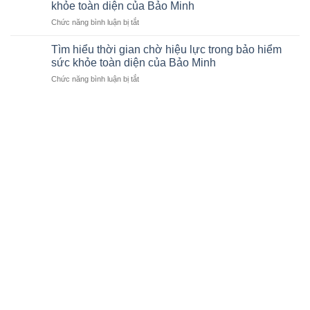
bệnh
mua
khỏe toàn diện của Bảo Minh
viện
bảo
ở
Chức năng bình luận bị tắt
bảo
hiểm
Tìm
lãnh
sức
hiểu
viện
Tìm hiểu thời gian chờ hiệu lực trong bảo hiểm
khỏe
các
phí
sức khỏe toàn diện của Bảo Minh
Bảo
điểm
của
Minh
ở
Chức năng bình luận bị tắt
loại
Bảo
Tìm
trừ
hiểm
hiểu
trong
Bảo
thời
bảo
Minh
gian
hiểm
cập
chờ
sức
nhật
hiệu
khỏe
mới
lực
toàn
nhất
trong
diện
bảo
của
hiểm
Bảo
sức
Minh
khỏe
toàn
diện
của
Bảo
Minh