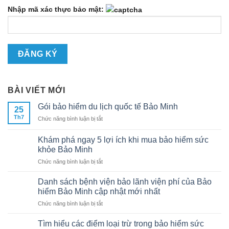
Nhập mã xác thực bảo mật:
BÀI VIẾT MỚI
Gói bảo hiểm du lịch quốc tế Bảo Minh
25
Th7
ở
Chức năng bình luận bị tắt
Gói
bảo
Khám phá ngay 5 lợi ích khi mua bảo hiểm sức
hiểm
khỏe Bảo Minh
du
ở
Chức năng bình luận bị tắt
lịch
Khám
quốc
phá
tế
Danh sách bệnh viện bảo lãnh viện phí của Bảo
ngay
Bảo
hiểm Bảo Minh cập nhật mới nhất
5
Minh
ở
Chức năng bình luận bị tắt
lợi
Danh
ích
sách
khi
Tìm hiểu các điểm loại trừ trong bảo hiểm sức