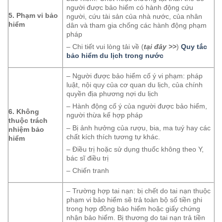
người được bảo hiểm có hành động cứu
5. Phạm vi bảo
người, cứu tài sản của nhà nước, của nhân
hiểm
dân và tham gia chống các hành động phạm
pháp
– Chi tiết vui lòng tải về (
tại đây >>
)
Quy tắc
bảo hiểm du lịch trong nước
– Người được bảo hiểm cố ý vi phạm: pháp
luật, nội quy của cơ quan du lịch, của chính
quyền địa phương nợi du lịch
– Hành động cố ý của người được bảo hiểm,
6. Không
người thừa kế hợp pháp
thuộc trách
– Bị ảnh hưởng của rượu, bia, ma tuý hay các
nhiệm bảo
chất kích thích tương tự khác.
hiểm
– Điều trị hoặc sử dụng thuốc không theo Y,
bác sĩ điều trị
– Chiến tranh
– Trường hợp tai nạn: bị chết do tai nạn thuộc
phạm vi bảo hiểm sẽ trả toàn bộ số tiền ghi
trong hợp đồng bảo hiểm hoặc giấy chứng
nhận bảo hiểm. Bị thương do tai nạn trả tiền