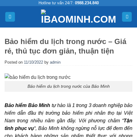
Skip
Hotline tư vấn 24/7:
0988.234.840
to
content
Bảo hiểm du lịch trong nước – Giá
rẻ, thủ tục đơn giản, thuận tiện
Posted on
11/10/2022
by
admin
Bảo hiểm du lịch trong nước của Bảo Minh
Bảo hiểm Bảo Minh
tự hào là 1 trong 3 doanh nghiệp bảo
hiểm dẫn đầu thị trường bảo hiểm phi nhân thọ tại Việt
Nam trong nhiều năm gần đây. Với phương châm
“
Tận
tình phục vụ
“
, Bảo Minh không ngừng nỗ lực để đem đến
cho khách hàng những sản phẩm thiết thực với phong