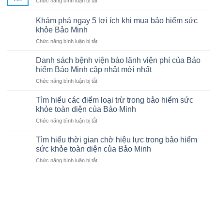
Chức năng bình luận bị tắt
Gói
bảo
Khám phá ngay 5 lợi ích khi mua bảo hiểm sức
hiểm
khỏe Bảo Minh
du
ở
Chức năng bình luận bị tắt
lịch
Khám
quốc
phá
tế
Danh sách bệnh viện bảo lãnh viện phí của Bảo
ngay
Bảo
hiểm Bảo Minh cập nhật mới nhất
5
Minh
ở
Chức năng bình luận bị tắt
lợi
Danh
ích
sách
khi
Tìm hiểu các điểm loại trừ trong bảo hiểm sức
bệnh
mua
khỏe toàn diện của Bảo Minh
viện
bảo
ở
Chức năng bình luận bị tắt
bảo
hiểm
Tìm
lãnh
sức
hiểu
viện
Tìm hiểu thời gian chờ hiệu lực trong bảo hiểm
khỏe
các
phí
sức khỏe toàn diện của Bảo Minh
Bảo
điểm
của
Minh
ở
Chức năng bình luận bị tắt
loại
Bảo
Tìm
trừ
hiểm
hiểu
trong
Bảo
thời
bảo
Minh
gian
hiểm
cập
chờ
sức
nhật
hiệu
khỏe
mới