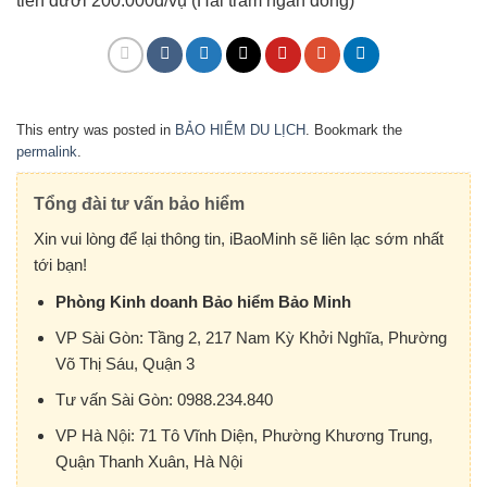
tiền dưới 200.000đ/vụ (Hai trăm ngàn đồng)
This entry was posted in
BẢO HIỂM DU LỊCH
. Bookmark the
permalink
.
Tổng đài tư vấn bảo hiểm
Xin vui lòng để lại thông tin, iBaoMinh sẽ liên lạc sớm nhất
tới bạn!
Phòng Kinh doanh Bảo hiểm Bảo Minh
VP Sài Gòn:
Tầng 2, 217 Nam Kỳ Khởi Nghĩa, Phường
Võ Thị Sáu, Quận 3
Tư vấn Sài Gòn:
0988.234.840
VP Hà Nội:
71 Tô Vĩnh Diện, Phường Khương Trung,
Quận Thanh Xuân, Hà Nội