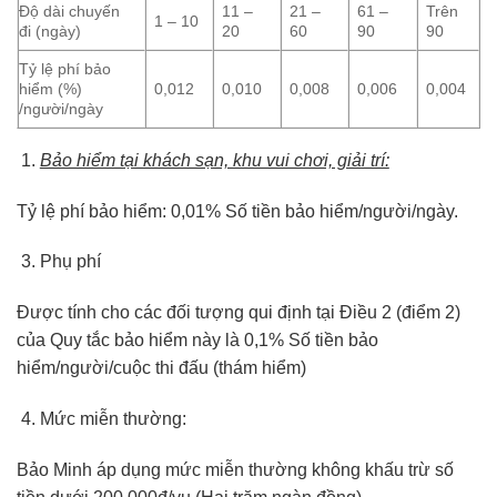
Độ dài chuyến
11 –
21 –
61 –
Trên
1 – 10
đi (ngày)
20
60
90
90
Tỷ lệ phí bảo
hiểm (%)
0,012
0,010
0,008
0,006
0,004
/người/ngày
Bảo hiểm tại khách sạn, khu vui chơi, giải trí:
Tỷ lệ phí bảo hiểm: 0,01% Số tiền bảo hiểm/người/ngày.
Phụ phí
Được tính cho các đối tượng qui định tại Điều 2 (điểm 2)
của Quy tắc bảo hiểm này là 0,1% Số tiền bảo
hiểm/người/cuộc thi đấu (thám hiểm)
Mức miễn thường:
Bảo Minh áp dụng mức miễn thường không khấu trừ số