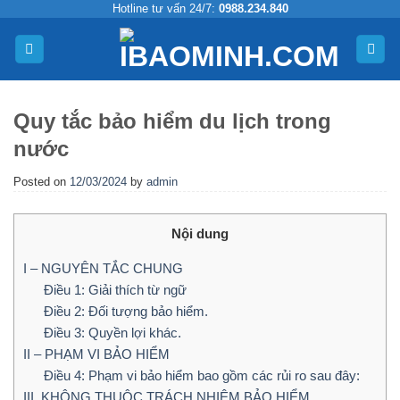
Skip
Hotline tư vấn 24/7:
0988.234.840
to
content
Quy tắc bảo hiểm du lịch trong
nước
Posted on
12/03/2024
by
admin
Nội dung
I – NGUYÊN TẮC CHUNG
Điều 1: Giải thích từ ngữ
Điều 2: Đối tượng bảo hiểm.
Điều 3: Quyền lợi khác.
II – PHẠM VI BẢO HIỂM
Điều 4: Phạm vi bảo hiểm bao gồm các rủi ro sau đây:
III. KHÔNG THUỘC TRÁCH NHIỆM BẢO HIỂM