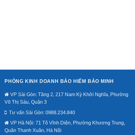
lực
toàn
nhất
trong
diện
bảo
của
hiểm
Bảo
sức
Minh
khỏe
toàn
diện
của
Bảo
Minh
PHÒNG KINH DOANH BẢO HIỂM BẢO MINH
VP Sài Gòn: Tầng 2, 217 Nam Kỳ Khởi Nghĩa, Phường
Võ Thị Sáu, Quận 3
Tư vấn Sài Gòn: 0988.234.840
VP Hà Nội: 71 Tô Vĩnh Diện, Phường Khương Trung,
Quận Thanh Xuân, Hà Nội