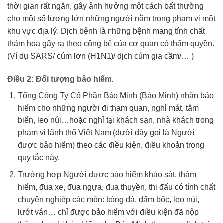
thời gian rất ngắn, gây ảnh hưởng một cách bất thường
cho một số lượng lớn những người nằm trong phạm vi một
khu vực địa lý. Dịch bệnh là những bệnh mang tính chất
thảm họa gây ra theo công bố của cơ quan có thẩm quyền.
(Ví dụ SARS/ cúm lơn (H1N1)/ dịch cúm gia cầm/… )
Điều 2: Đối tượng bảo hiểm.
Tổng Công Ty Cổ Phần Bảo Minh (Bảo Minh) nhận bảo
hiểm cho những người đi tham quan, nghỉ mát, tắm
biển, leo núi…hoặc nghỉ tại khách sạn, nhà khách trong
phạm vi lãnh thổ Việt Nam (dưới đây gọi là Người
được bảo hiểm) theo các điều kiện, điều khoản trong
quy tắc này.
Trường hợp Người được bảo hiểm khảo sát, thám
hiểm, đua xe, đua ngựa, đua thuyền, thi đấu có tính chất
chuyên nghiệp các môn: bóng đá, đấm bốc, leo núi,
lướt ván… chỉ được bảo hiểm với điều kiện đã nộp