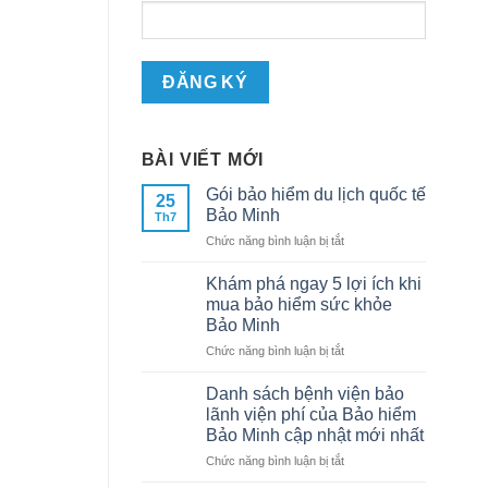
BÀI VIẾT MỚI
Gói bảo hiểm du lịch quốc tế
25
Bảo Minh
Th7
ở
Chức năng bình luận bị tắt
Gói
bảo
Khám phá ngay 5 lợi ích khi
hiểm
mua bảo hiểm sức khỏe
du
Bảo Minh
lịch
ở
Chức năng bình luận bị tắt
quốc
Khám
tế
phá
Bảo
Danh sách bệnh viện bảo
ngay
Minh
lãnh viện phí của Bảo hiểm
5
Bảo Minh cập nhật mới nhất
lợi
ở
Chức năng bình luận bị tắt
ích
Danh
khi