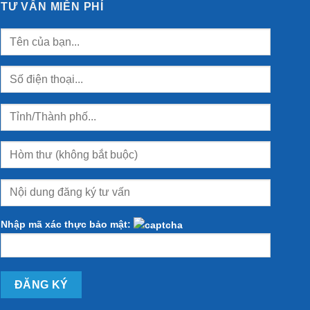
của
TƯ VẤN MIỄN PHÍ
Bảo
Minh
Nhập mã xác thực bảo mật: