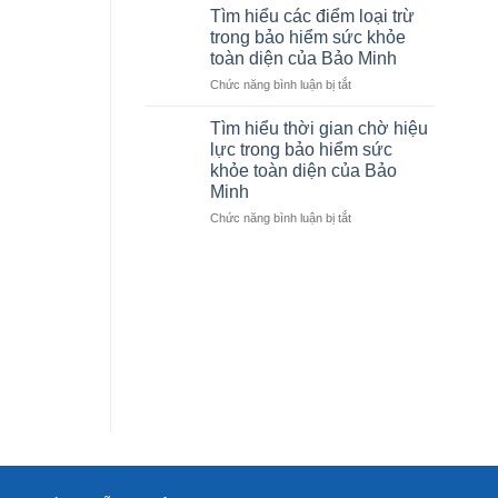
sách
mua
Tìm hiểu các điểm loại trừ
bệnh
bảo
trong bảo hiểm sức khỏe
viện
hiểm
toàn diện của Bảo Minh
bảo
sức
ở
Chức năng bình luận bị tắt
lãnh
khỏe
Tìm
viện
Bảo
hiểu
phí
Minh
Tìm hiểu thời gian chờ hiệu
các
của
lực trong bảo hiểm sức
điểm
Bảo
khỏe toàn diện của Bảo
loại
hiểm
Minh
trừ
Bảo
trong
Minh
ở
Chức năng bình luận bị tắt
bảo
cập
Tìm
hiểm
nhật
hiểu
sức
mới
thời
khỏe
nhất
gian
toàn
chờ
diện
hiệu
của
lực
Bảo
trong
Minh
bảo
hiểm
sức
khỏe
toàn
diện