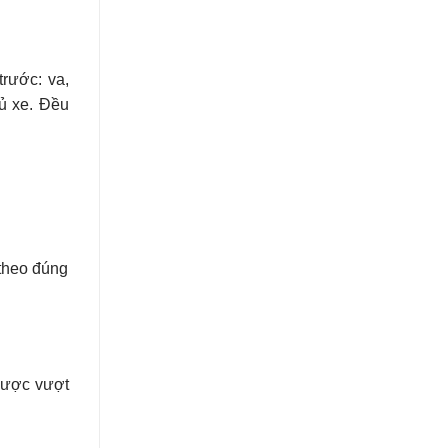
rước: va,
hủ xe. Đều
 theo đúng
 được vượt