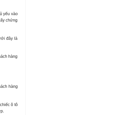
hủ yếu vào
giấy chứng
ưới đây là
khách hàng
hách hàng
chiếc ô tô
ợp.