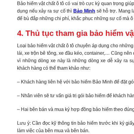
Bảo hiểm vật chất ô tô có vai trò cực kỳ quan trọng giú
dụng nếu xảy ra sự cố thì
Bảo Minh
sẽ hỗ trợ. Mang l
để bù đắp những chi phí, khắc phục những sự cố mà ô 
4. Thủ tục tham gia bảo hiểm vậ
Loại bảo hiểm vật chất ô tô chuyên áp dụng cho nhữn
lái, xe trộn bê tông, xe đầu kéo, container,… Cũng nê
vì những dòng xe này là những dòng xe dễ xảy ra sự
khách hàng có thể tham khảo như:
– Khách hàng liên hệ với bảo hiểm Bảo Minh để đặt gói 
– Nhân viên sẽ tư vấn giá trị gói bảo hiểm để khách 
– Hai bên bán và mua ký hợp đồng bảo hiểm theo đúng 
Lưu ý: Cần đọc kỹ thông tin bảo hiểm trước khi ký gi
làm việc của bên mua và bên bán.