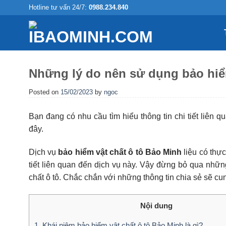
Skip
Hotline tư vấn 24/7:
0988.234.840
to
content
Những lý do nên sử dụng bảo hiể
Posted on
15/02/2023
by
ngoc
Bạn đang có nhu cầu tìm hiểu thông tin chi tiết liên 
đây.
Dịch vụ
bảo hiểm vật chất ô tô Bảo Minh
liệu có thực
tiết liên quan đến dịch vụ này. Vậy đừng bỏ qua những
chất ô tô. Chắc chắn với những thông tin chia sẻ sẽ c
Nội dung
1. Khái niệm bảo hiểm vật chất ô tô Bảo Minh là gì?