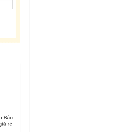
ều Bảo
giá rẻ