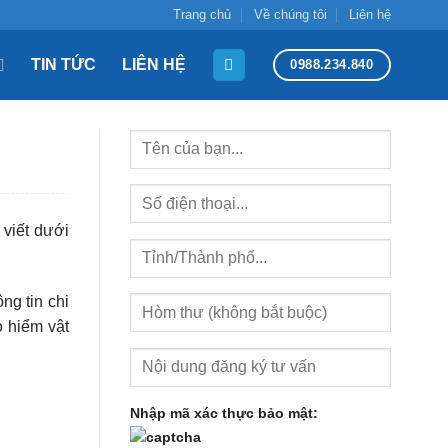
Trang chủ
Về chúng tôi
Liên hệ
TIN TỨC
LIÊN HỆ
0988.234.840
 viết dưới
ng tin chi
o hiểm vật
Nhập mã xác thực bảo mật: