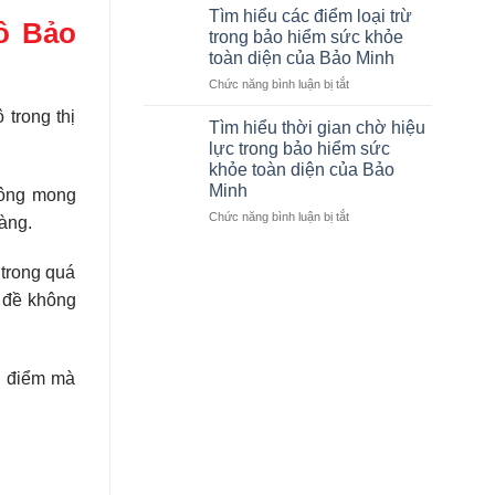
sách
mua
Tìm hiểu các điểm loại trừ
tô Bảo
bệnh
bảo
trong bảo hiểm sức khỏe
viện
hiểm
toàn diện của Bảo Minh
bảo
sức
ở
Chức năng bình luận bị tắt
lãnh
khỏe
Tìm
viện
Bảo
 trong thị
hiểu
phí
Minh
Tìm hiểu thời gian chờ hiệu
các
của
lực trong bảo hiểm sức
điểm
Bảo
khỏe toàn diện của Bảo
loại
hiểm
Minh
không mong
trừ
Bảo
trong
Minh
ở
Chức năng bình luận bị tắt
àng.
bảo
cập
Tìm
hiểm
nhật
hiểu
 trong quá
sức
mới
thời
khỏe
nhất
gian
n đề không
toàn
chờ
diện
hiệu
của
lực
Bảo
trong
u điểm mà
Minh
bảo
hiểm
sức
khỏe
toàn
diện