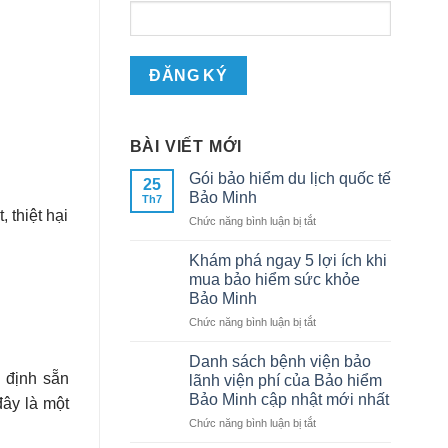
BÀI VIẾT MỚI
Gói bảo hiểm du lịch quốc tế
25
Bảo Minh
Th7
 thiệt hại
ở
Chức năng bình luận bị tắt
Gói
bảo
Khám phá ngay 5 lợi ích khi
hiểm
mua bảo hiểm sức khỏe
du
Bảo Minh
lịch
ở
Chức năng bình luận bị tắt
quốc
Khám
tế
phá
Bảo
Danh sách bệnh viện bảo
ngay
Minh
 định sẵn
lãnh viện phí của Bảo hiểm
5
Bảo Minh cập nhật mới nhất
đây là một
lợi
ở
Chức năng bình luận bị tắt
ích
Danh
khi