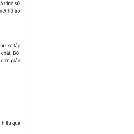
của
á trình sử
Bảo
iệt hỗ trợ
Minh
hư xe tập
 chất. Bởi
 đơn giản
ư hiệu quả