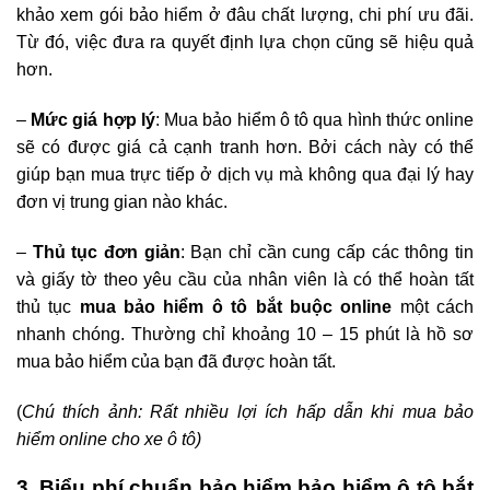
khảo xem gói bảo hiểm ở đâu chất lượng, chi phí ưu đãi.
Từ đó, việc đưa ra quyết định lựa chọn cũng sẽ hiệu quả
hơn.
–
Mức giá hợp lý
: Mua bảo hiểm ô tô qua hình thức online
sẽ có được giá cả cạnh tranh hơn. Bởi cách này có thể
giúp bạn mua trực tiếp ở dịch vụ mà không qua đại lý hay
đơn vị trung gian nào khác.
–
Thủ tục đơn giản
: Bạn chỉ cần cung cấp các thông tin
và giấy tờ theo yêu cầu của nhân viên là có thể hoàn tất
thủ tục
mua bảo hiểm ô tô bắt buộc online
một cách
nhanh chóng. Thường chỉ khoảng 10 – 15 phút là hồ sơ
mua bảo hiểm của bạn đã được hoàn tất.
(
Chú thích ảnh: Rất nhiều lợi ích hấp dẫn khi mua bảo
hiểm online cho xe ô tô)
3. Biểu phí chuẩn bảo hiểm bảo hiểm ô tô bắt