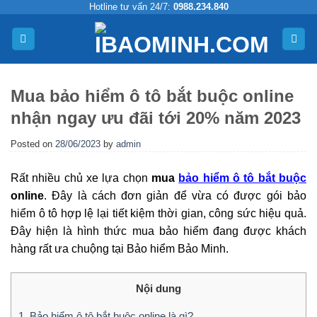
Skip
Hotline tư vấn 24/7:
0988.234.840
to
content
Mua bảo hiểm ô tô bắt buộc online
nhận ngay ưu đãi tới 20% năm 2023
Posted on
28/06/2023
by
admin
Rất nhiều chủ xe lựa chọn
mua
bảo hiểm ô tô bắt buộc
online
. Đây là cách đơn giản để vừa có được gói bảo
hiểm ô tô hợp lệ lại tiết kiệm thời gian, công sức hiệu quả.
Đây hiện là hình thức mua bảo hiểm đang được khách
hàng rất ưa chuộng tại Bảo hiểm Bảo Minh.
Nội dung
1. Bảo hiểm ô tô bắt buộc online là gì?