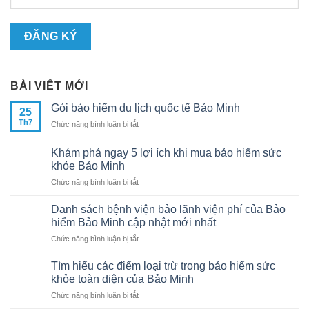
BÀI VIẾT MỚI
Gói bảo hiểm du lịch quốc tế Bảo Minh
25
Th7
ở
Chức năng bình luận bị tắt
Gói
bảo
Khám phá ngay 5 lợi ích khi mua bảo hiểm sức
hiểm
khỏe Bảo Minh
du
ở
Chức năng bình luận bị tắt
lịch
Khám
quốc
phá
tế
Danh sách bệnh viện bảo lãnh viện phí của Bảo
ngay
Bảo
hiểm Bảo Minh cập nhật mới nhất
5
Minh
ở
Chức năng bình luận bị tắt
lợi
Danh
ích
sách
khi
Tìm hiểu các điểm loại trừ trong bảo hiểm sức
bệnh
mua
khỏe toàn diện của Bảo Minh
viện
bảo
ở
Chức năng bình luận bị tắt
bảo
hiểm
Tìm
lãnh